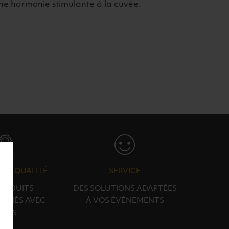
une harmonie stimulante à la cuvée.
N & QUALITÉ
SERVICE
PRODUITS
DES SOLUTIONS ADAPTÉES
ONNÉS AVEC
À VOS ÉVÉNEMENTS
OINS