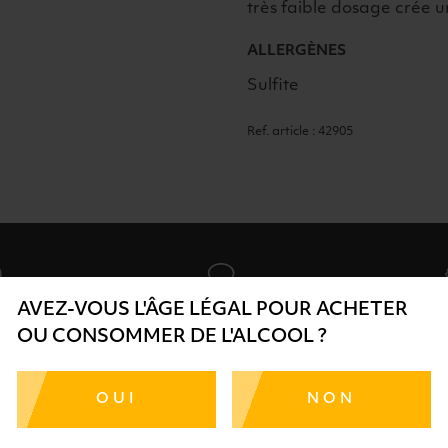
très faible dosage crée 
ALLERGÈNES
Sulfite
Ref. article : 42905
AVEZ-VOUS L'ÂGE LÉGAL POUR ACHETER
OU CONSOMMER DE L'ALCOOL ?
SÉCURISÉ
AIDE
SÉLECTIO
TE SÉRÉNITÉ
NOS CONSEILLERS SONT À
DES 
RTENAIRES
VOTRE DISPOSITION
SÉLECTI
OUI
NON
S