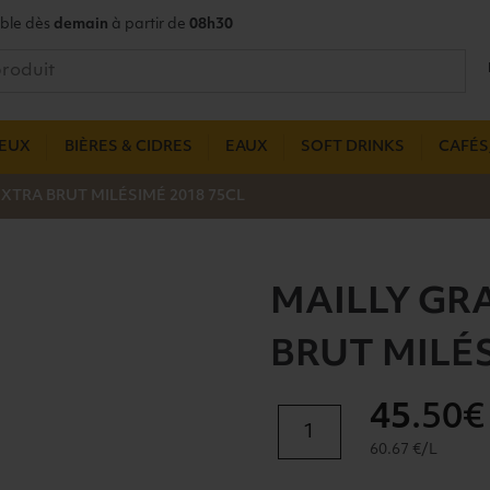
ble dès
demain
à partir de
08h30
UEUX
BIÈRES & CIDRES
EAUX
SOFT DRINKS
CAFÉS,
XTRA BRUT MILÉSIMÉ 2018 75CL
MAILLY GR
BRUT MILÉS
45
.50€
quantité
de
60.67 €/L
MAILLY