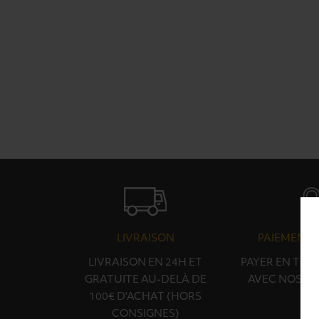
LIVRAISON
PAIEMENT 
LIVRAISON EN 24H ET
PAYER EN TOU
GRATUITE AU-DELÀ DE
AVEC NOS PA
100€ D'ACHAT (HORS
CONSIGNES)