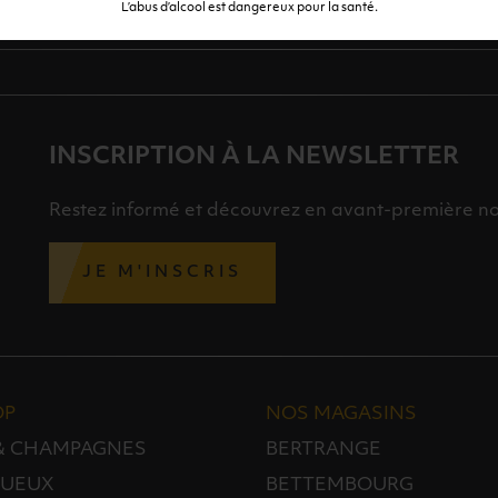
L’abus d’alcool est dangereux pour la santé.
INSCRIPTION À LA NEWSLETTER
Restez informé et découvrez en avant-première nos 
JE M'INSCRIS
OP
NOS MAGASINS
 & CHAMPAGNES
BERTRANGE
TUEUX
BETTEMBOURG