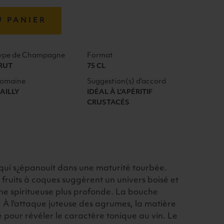
U PANIER
ype de Champagne
Format
RUT
75 CL
omaine
Suggestion(s) d'accord
AILLY
IDÉAL À L'APÉRITIF
CRUSTACÉS
 qui s¿épanouit dans une maturité tourbée.
e fruits à coques suggèrent un univers boisé et
he spiritueuse plus profonde. La bouche
f. À l'attaque juteuse des agrumes, la matière
 pour révéler le caractère tonique au vin. Le