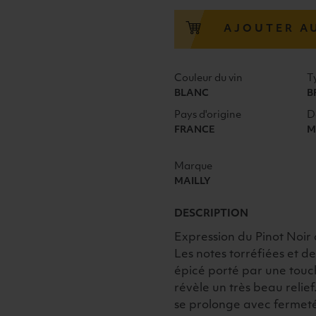
GRAND
CRU
AJOUTER A
EXTRA
BRUT
MILÉSIMÉ
Couleur du vin
T
2018
BLANC
B
75CL
Pays d'origine
D
FRANCE
M
Marque
MAILLY
DESCRIPTION
Expression du Pinot Noir
Les notes torréfiées et d
épicé porté par une touc
révèle un très beau relie
se prolonge avec fermeté