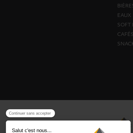
BIÈRE
EAUX
SOFT 
CAFÉS
SNAC