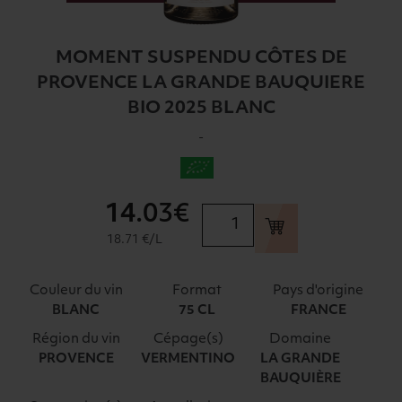
MOMENT SUSPENDU CÔTES DE
PROVENCE LA GRANDE BAUQUIERE
BIO 2025 BLANC
-
14
.03€
quantité
de
18.71 €/L
MOMENT
SUSPENDU
Couleur du vin
Format
Pays d'origine
CÔTES
BLANC
75 CL
FRANCE
DE
Région du vin
Cépage(s)
Domaine
PROVENCE
PROVENCE
VERMENTINO
LA GRANDE
LA
BAUQUIÈRE
GRANDE