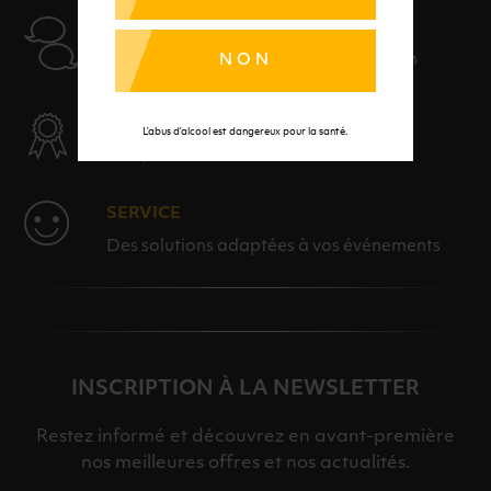
AIDE
Nos conseillers sont à votre disposition
NON
SÉLECTION & QUALITÉ
L’abus d’alcool est dangereux pour la santé.
Des produits sélectionnés avec soins
SERVICE
Des solutions adaptées à vos événements
INSCRIPTION À LA NEWSLETTER
Restez informé et découvrez en avant-première
nos meilleures offres et nos actualités.