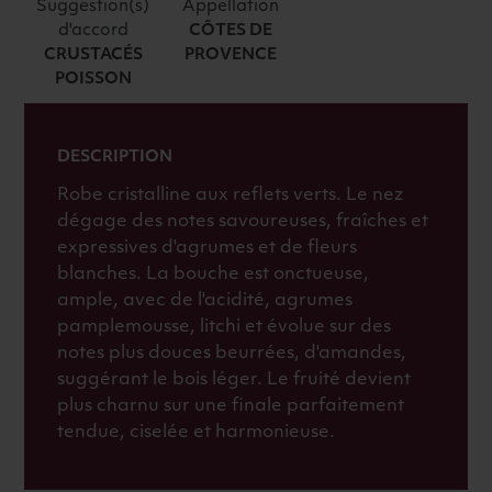
BAUQUIERE
Suggestion(s)
Appellation
d'accord
CÔTES DE
BIO
CRUSTACÉS
PROVENCE
2025
POISSON
BLANC
DESCRIPTION
Robe cristalline aux reflets verts. Le nez
dégage des notes savoureuses, fraîches et
expressives d'agrumes et de fleurs
blanches. La bouche est onctueuse,
ample, avec de l'acidité, agrumes
pamplemousse, litchi et évolue sur des
notes plus douces beurrées, d'amandes,
suggérant le bois léger. Le fruité devient
plus charnu sur une finale parfaitement
tendue, ciselée et harmonieuse.