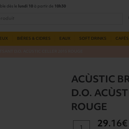
ble dès le
lundi 10
à partir de
10h30
UEUX
BIÈRES & CIDRES
EAUX
SOFT DRINKS
CAFÉS,
SANT D.O. ACÙSTIC CELLER 2015 ROUGE
ACÙSTIC B
D.O. ACÙST
ROUGE
29
.16€
quantité