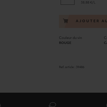
de
38.88 €/L
ACÙSTIC
BRAO"
MONTSANT
AJOUTER A
D.O.
ACÙSTIC
CELLER
Couleur du vin
C
2015
ROUGE
C
ROUGE
Ref. article : 39486