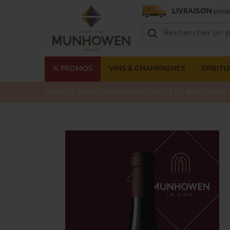
LIVRAISON
possi
% PROMOS
VINS & CHAMPAGNES
SPIRIT
/
/
Accueil
Vins & Vins pétillants
ACÙSTIC BRAO" MONT