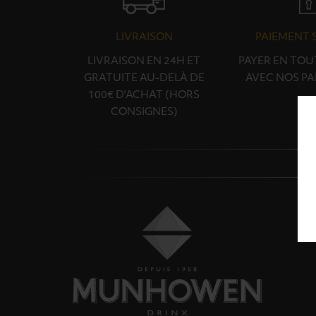
LIVRAISON
PAIEMENT 
LIVRAISON EN 24H ET
PAYER EN TOU
GRATUITE AU-DELÀ DE
AVEC NOS PA
100€ D'ACHAT (HORS
CONSIGNES)