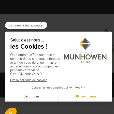
CGV
CGU Club Drinx
Mentions légales
Politique
©2026 Munhowen Drinx / Tous droits réservés