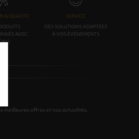
N & QUALITÉ
SERVICE
PRODUITS
DES SOLUTIONS ADAPTÉES
ONNÉS AVEC
À VOS ÉVÉNEMENTS
OINS
meilleures offres et nos actualités.