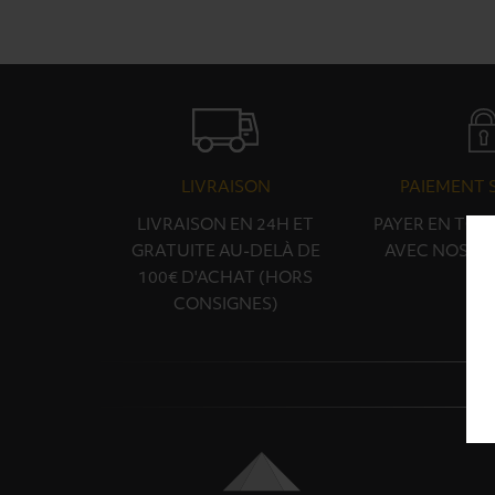
LIVRAISON
PAIEMENT 
LIVRAISON EN 24H ET
PAYER EN TOU
GRATUITE AU-DELÀ DE
AVEC NOS PA
100€ D'ACHAT (HORS
CONSIGNES)