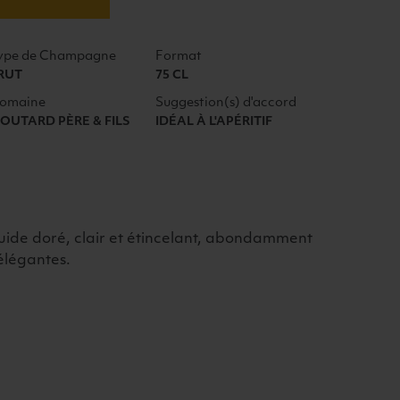
ype de Champagne
Format
RUT
75 CL
omaine
Suggestion(s) d'accord
OUTARD PÈRE & FILS
IDÉAL À L'APÉRITIF
ide doré, clair et étincelant, abondamment
élégantes.