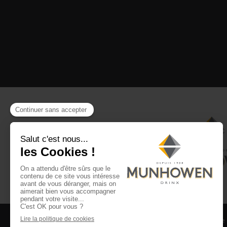
CGV
CGU Club Drinx
Mentions légales
Politique