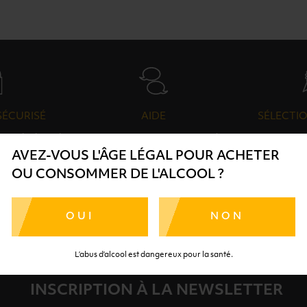
SÉCURISÉ
AIDE
SÉLECTIO
TE SÉRÉNITÉ
NOS CONSEILLERS SONT À
DES 
AVEZ-VOUS L'ÂGE LÉGAL POUR ACHETER
RTENAIRES
VOTRE DISPOSITION
SÉLECTI
S
OU CONSOMMER DE L'ALCOOL ?
OUI
NON
L’abus d’alcool est dangereux pour la santé.
INSCRIPTION À LA NEWSLETTER