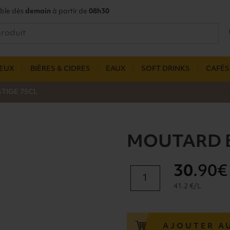
ble dès
demain
à partir de
08h30
UEUX
BIÈRES & CIDRES
EAUX
SOFT DRINKS
CAFÉS,
TIGE 75CL
MOUTARD B
30
.90€
quantité
de
41.2 €/L
MOUTARD
BRUT
PRESTIGE
AJOUTER A