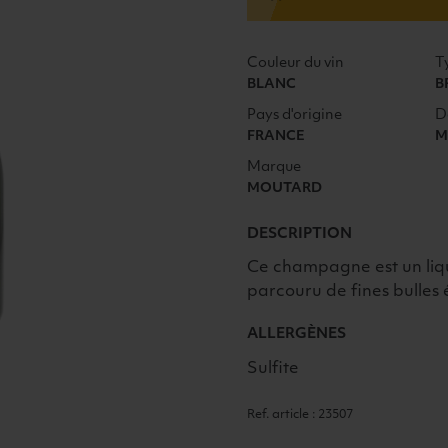
75CL
Couleur du vin
T
BLANC
B
Pays d'origine
D
FRANCE
M
Marque
MOUTARD
DESCRIPTION
Ce champagne est un liqu
parcouru de fines bulles 
ALLERGÈNES
Sulfite
Ref. article : 23507