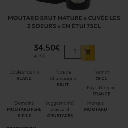
MOUTARD BRUT NATURE « CUVÉE LES
2 SOEURS » EN ÉTUI 75CL
-
34
.50€
quantité
de
46 €/L
MOUTARD
BRUT
Couleur du vin
Type de
Format
NATURE
Champagne
BLANC
75 CL
"CUVÉE
BRUT
Pays d'origine
LES
FRANCE
2
SOEURS"
Domaine
Suggestion(s)
Marque
EN
d'accord
MOUTARD PÈRE
MOUTARD
& FILS
CRUSTACÉS
ÉTUI
75CL