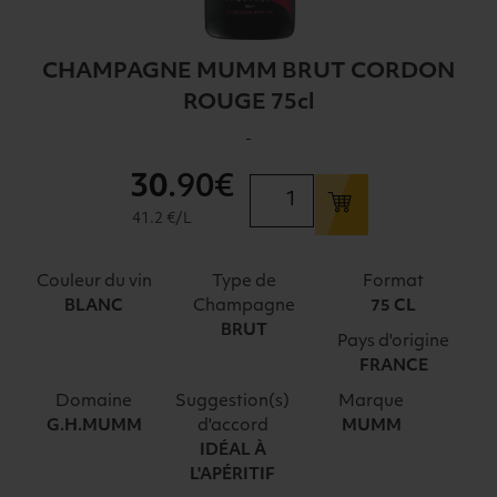
CHAMPAGNE MUMM BRUT CORDON
ROUGE 75cl
-
30
.90€
quantité
de
41.2 €/L
CHAMPAGNE
MUMM
Couleur du vin
Type de
Format
BRUT
Champagne
BLANC
75 CL
CORDON
BRUT
Pays d'origine
ROUGE
FRANCE
75cl
Domaine
Suggestion(s)
Marque
d'accord
G.H.MUMM
MUMM
IDÉAL À
L'APÉRITIF