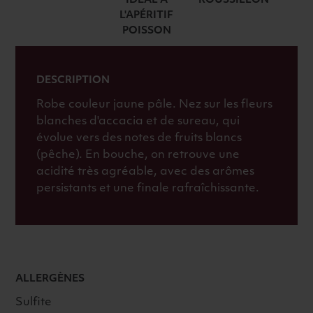
IDÉAL À
BLANC
ROUSSILLON
L'APÉRITIF
POISSON
DESCRIPTION
Robe couleur jaune pâle. Nez sur les fleurs
blanches d'accacia et de sureau, qui
évolue vers des notes de fruits blancs
(pêche). En bouche, on retrouve une
acidité très agréable, avec des arômes
persistants et une finale rafraîchissante.
ALLERGÈNES
Sulfite