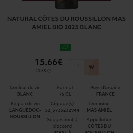
NATURAL CÔTES DU ROUSSILLON MAS
AMIEL BIO 2025 BLANC
-
15
.66€
quantité
de
20.88 €/L
NATURAL
CÔTES
Couleur du vin
Format
Pays d'origine
DU
BLANC
75 CL
FRANCE
ROUSSILLON
Région du vin
Cépage(s)
Domaine
MAS
LANGUEDOC-
52_3735232944
MAS AMIEL
AMIEL
ROUSSILLON
BIO
Suggestion(s)
Appellation
2025
d'accord
CÔTES DU