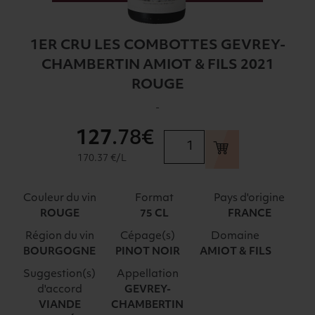
1ER CRU LES COMBOTTES GEVREY-
CHAMBERTIN AMIOT & FILS 2021
ROUGE
-
127
.78€
quantité
de
170.37 €/L
1ER
CRU
Couleur du vin
Format
Pays d'origine
LES
ROUGE
75 CL
FRANCE
COMBOTTES
Région du vin
Cépage(s)
Domaine
GEVREY-
BOURGOGNE
PINOT NOIR
AMIOT & FILS
CHAMBERTIN
AMIOT
Suggestion(s)
Appellation
&
d'accord
GEVREY-
VIANDE
CHAMBERTIN
FILS