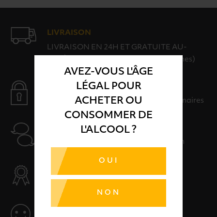
LIVRAISON
LIVRAISON EN 24H ET GRATUITE AU-
DELÀ DE 100€ D'ACHAT (hors consignes)
AVEZ-VOUS L'ÂGE
LÉGAL POUR
PAIEMENT SÉCURISÉ
ACHETER OU
Payer en toute sérénité avec nos partenaires
CONSOMMER DE
AIDE
L'ALCOOL ?
Nos conseillers sont à votre disposition
OUI
SÉLECTION & QUALITÉ
Des produits sélectionnés avec soins
NON
SERVICE