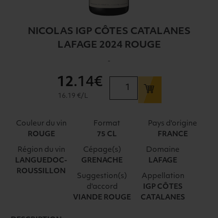
NICOLAS IGP CÔTES CATALANES
LAFAGE 2024 ROUGE
-
12
.14€
quantité
de
16.19 €/L
NICOLAS
IGP
Couleur du vin
Format
Pays d'origine
CÔTES
ROUGE
75 CL
FRANCE
CATALANES
Région du vin
Cépage(s)
Domaine
LAFAGE
LANGUEDOC-
GRENACHE
LAFAGE
2024
ROUSSILLON
ROUGE
Suggestion(s)
Appellation
d'accord
IGP CÔTES
VIANDE ROUGE
CATALANES