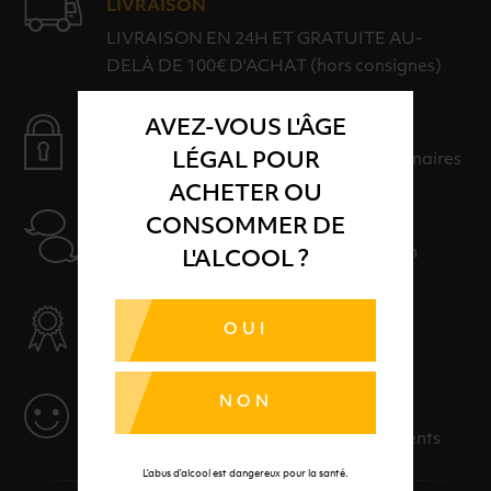
LIVRAISON
LIVRAISON EN 24H ET GRATUITE AU-
DELÀ DE 100€ D'ACHAT (hors consignes)
AVEZ-VOUS L'ÂGE
PAIEMENT SÉCURISÉ
LÉGAL POUR
Payer en toute sérénité avec nos partenaires
ACHETER OU
AIDE
CONSOMMER DE
Nos conseillers sont à votre disposition
L'ALCOOL ?
SÉLECTION & QUALITÉ
OUI
Des produits sélectionnés avec soins
NON
SERVICE
Des solutions adaptées à vos événements
L’abus d’alcool est dangereux pour la santé.