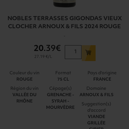
NOBLES TERRASSES GIGONDAS VIEUX
CLOCHER ARNOUX & FILS 2024 ROUGE
-
20
.39€
quantité
de
27.19 €/L
NOBLES
TERRASSES
Couleur du vin
Format
Pays d'origine
GIGONDAS
ROUGE
75 CL
FRANCE
VIEUX
Région du vin
Cépage(s)
Domaine
CLOCHER
VALLÉE DU
GRENACHE -
ARNOUX & FILS
ARNOUX
RHÔNE
SYRAH -
&
Suggestion(s)
MOURVÈDRE
FILS
d'accord
2024
VIANDE
GRILLÉE
ROUGE