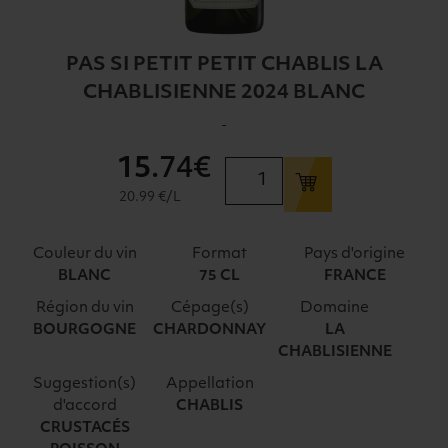
PAS SI PETIT PETIT CHABLIS LA
CHABLISIENNE 2024 BLANC
-
15
.74€
quantité
de
20.99 €/L
PAS
SI
Couleur du vin
Format
Pays d'origine
PETIT
BLANC
75 CL
FRANCE
PETIT
Région du vin
Cépage(s)
Domaine
CHABLIS
BOURGOGNE
CHARDONNAY
LA
LA
CHABLISIENNE
CHABLISIENNE
2024
Suggestion(s)
Appellation
d'accord
CHABLIS
BLANC
CRUSTACÉS