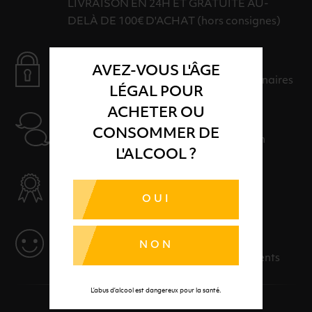
LIVRAISON EN 24H ET GRATUITE AU-
DELÀ DE 100€ D'ACHAT (hors consignes)
PAIEMENT SÉCURISÉ
AVEZ-VOUS L'ÂGE
Payer en toute sérénité avec nos partenaires
LÉGAL POUR
ACHETER OU
AIDE
CONSOMMER DE
Nos conseillers sont à votre disposition
L'ALCOOL ?
SÉLECTION & QUALITÉ
OUI
Des produits sélectionnés avec soins
SERVICE
NON
Des solutions adaptées à vos événements
L’abus d’alcool est dangereux pour la santé.