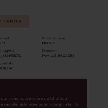
U PANIER
ormat
Pays d'origine
5 CL
FRANCE
épage(s)
Domaine
2_3364938752
FAMILLE JM CAZES
ppellation
AUILLAC
 dans une nouvelle ère au Château
 récolte historique pour la propriété : la