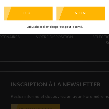
OUI
NON
SÉCURISÉ
AIDE
SÉLECTIO
L’abus d’alcool est dangereux pour la santé.
TE SÉRÉNITÉ
NOS CONSEILLERS SONT À
DES 
RTENAIRES
VOTRE DISPOSITION
SÉLECTI
S
INSCRIPTION À LA NEWSLETTER
Restez informé et découvrez en avant-première nos 