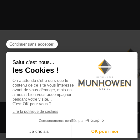
CGV
CGU Club Drinx
Mentions légales
Politique
©2026 Munhowen Drinx / Tous droits réservés