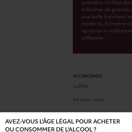
première vinifiée dans
millésime de grande 
une belle fraîcheur a
modérés, il s'insère 
après deux millésime
millésime.
ALLERGÈNES
Sulfite
Ref. article : 44246
AVEZ-VOUS L'ÂGE LÉGAL POUR ACHETER
OU CONSOMMER DE L'ALCOOL ?