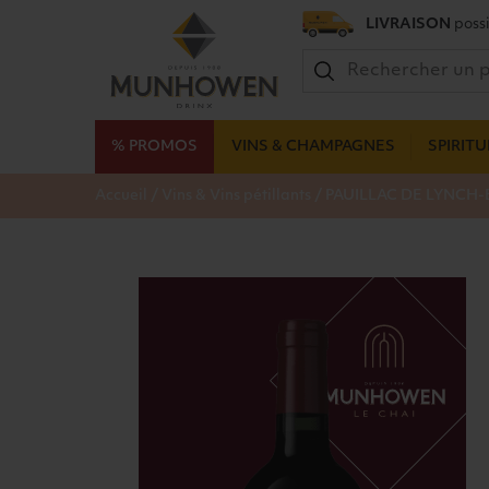
LIVRAISON
possi
% PROMOS
VINS & CHAMPAGNES
SPIRIT
/
/
Accueil
Vins & Vins pétillants
PAUILLAC DE LYNCH-