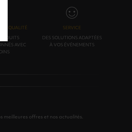
N & QUALITÉ
SERVICE
PRODUITS
DES SOLUTIONS ADAPTÉES
ONNÉS AVEC
À VOS ÉVÉNEMENTS
OINS
meilleures offres et nos actualités.