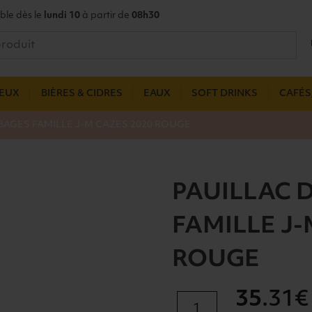
ble dès le
lundi 10
à partir de
08h30
UEUX
BIÈRES & CIDRES
EAUX
SOFT DRINKS
CAFÉS,
BAGES FAMILLE J-M CAZES 2020 ROUGE
PAUILLAC 
FAMILLE J-
ROUGE
35
.31€
quantité