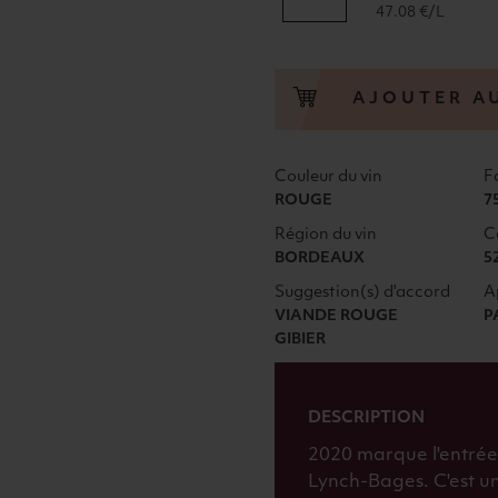
de
47.08 €/L
PAUILLAC
DE
LYNCH-
AJOUTER A
BAGES
FAMILLE
J-
Couleur du vin
F
M
ROUGE
7
CAZES
Région du vin
C
2020
BORDEAUX
5
ROUGE
Suggestion(s) d'accord
A
VIANDE ROUGE
P
GIBIER
DESCRIPTION
2020 marque l'entrée
Lynch-Bages. C'est une