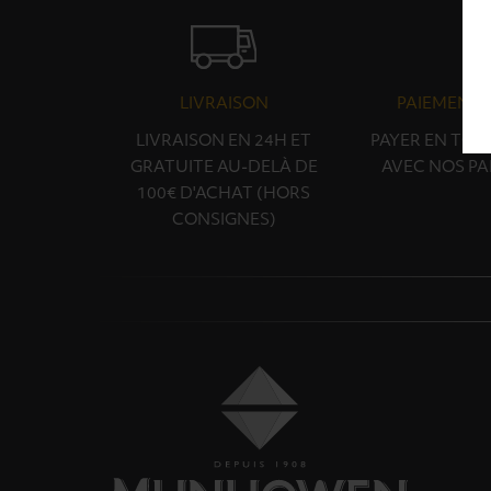
LIVRAISON
PAIEMENT 
LIVRAISON EN 24H ET
PAYER EN TOU
GRATUITE AU-DELÀ DE
AVEC NOS PA
100€ D'ACHAT (HORS
CONSIGNES)