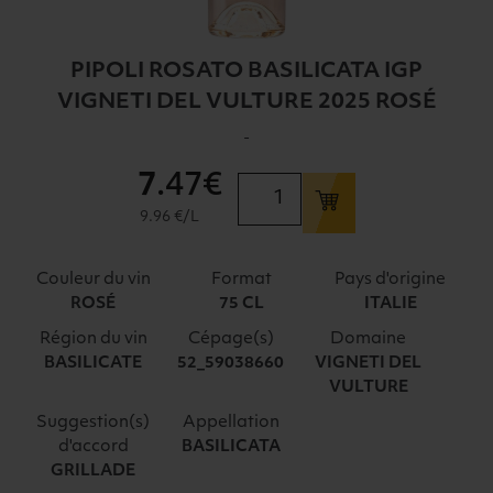
PIPOLI ROSATO BASILICATA IGP
VIGNETI DEL VULTURE 2025 ROSÉ
-
7
.47€
quantité
de
9.96 €/L
PIPOLI
ROSATO
Couleur du vin
Format
Pays d'origine
BASILICATA
ROSÉ
75 CL
ITALIE
IGP
Région du vin
Cépage(s)
Domaine
VIGNETI
BASILICATE
52_59038660
VIGNETI DEL
DEL
VULTURE
VULTURE
2025
Suggestion(s)
Appellation
d'accord
BASILICATA
ROSÉ
GRILLADE