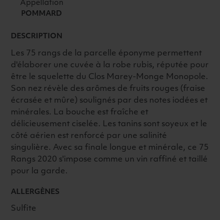
DE
Appellation
POMMARD
POMMARD
BIO
DESCRIPTION
2020
ROUGE
Les 75 rangs de la parcelle éponyme permettent
d'élaborer une cuvée à la robe rubis, réputée pour
être le squelette du Clos Marey-Monge Monopole.
Son nez révèle des arômes de fruits rouges (fraise
écrasée et mûre) soulignés par des notes iodées et
minérales. La bouche est fraîche et
délicieusement ciselée. Les tanins sont soyeux et le
côté aérien est renforcé par une salinité
singulière. Avec sa finale longue et minérale, ce 75
Rangs 2020 s'impose comme un vin raffiné et taillé
pour la garde.
ALLERGÈNES
Sulfite