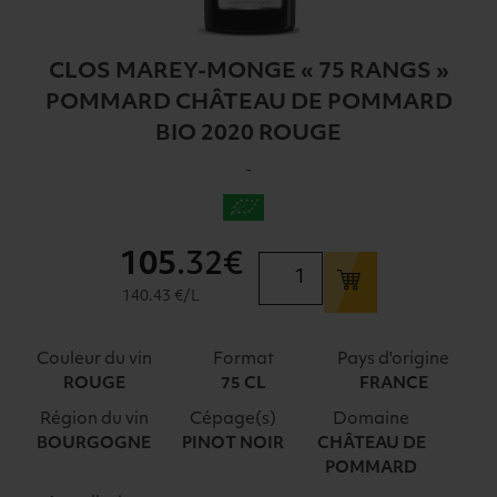
CLOS MAREY-MONGE « 75 RANGS »
POMMARD CHÂTEAU DE POMMARD
BIO 2020 ROUGE
-
105
.32€
quantité
de
140.43 €/L
CLOS
MAREY-
Couleur du vin
Format
Pays d'origine
MONGE
ROUGE
75 CL
FRANCE
"75
Région du vin
Cépage(s)
Domaine
RANGS"
BOURGOGNE
PINOT NOIR
CHÂTEAU DE
POMMARD
POMMARD
CHÂTEAU