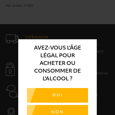
Ref. article : 41582
LIVRAISON
LIVRAISON EN 24H ET GRATUITE AU-
AVEZ-VOUS L'ÂGE
DELÀ DE 100€ D'ACHAT (hors consignes)
LÉGAL POUR
ACHETER OU
PAIEMENT SÉCURISÉ
CONSOMMER DE
Payer en toute sérénité avec nos partenaires
L'ALCOOL ?
AIDE
OUI
Nos conseillers sont à votre disposition
SÉLECTION & QUALITÉ
NON