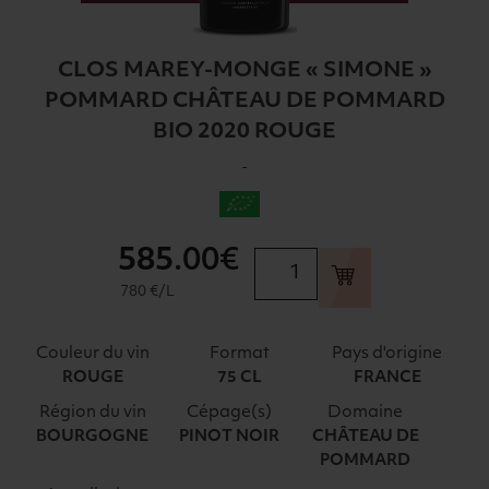
CLOS MAREY-MONGE « SIMONE »
POMMARD CHÂTEAU DE POMMARD
BIO 2020 ROUGE
-
585
.00€
quantité
de
780 €/L
CLOS
MAREY-
Couleur du vin
Format
Pays d'origine
MONGE
ROUGE
75 CL
FRANCE
"SIMONE"
Région du vin
Cépage(s)
Domaine
POMMARD
BOURGOGNE
PINOT NOIR
CHÂTEAU DE
CHÂTEAU
POMMARD
DE