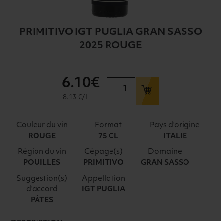
PRIMITIVO IGT PUGLIA GRAN SASSO
2025 ROUGE
-
6
.10€
quantité
de
8.13 €/L
PRIMITIVO
IGT
Couleur du vin
Format
Pays d'origine
PUGLIA
ROUGE
75 CL
ITALIE
GRAN
Région du vin
Cépage(s)
Domaine
SASSO
POUILLES
PRIMITIVO
GRAN SASSO
2025
ROUGE
Suggestion(s)
Appellation
d'accord
IGT PUGLIA
PÂTES