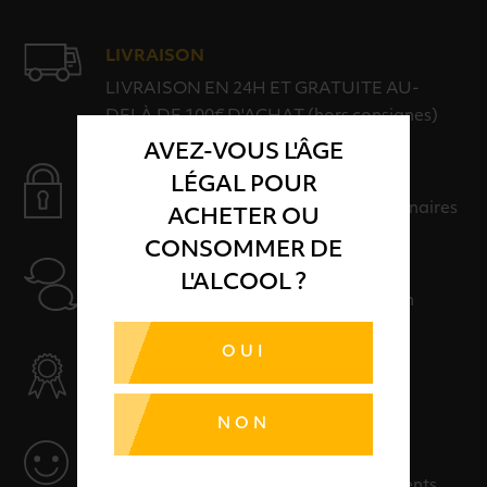
LIVRAISON
LIVRAISON EN 24H ET GRATUITE AU-
DELÀ DE 100€ D'ACHAT (hors consignes)
AVEZ-VOUS L'ÂGE
PAIEMENT SÉCURISÉ
LÉGAL POUR
Payer en toute sérénité avec nos partenaires
ACHETER OU
CONSOMMER DE
AIDE
L'ALCOOL ?
Nos conseillers sont à votre disposition
OUI
SÉLECTION & QUALITÉ
Des produits sélectionnés avec soins
NON
SERVICE
Des solutions adaptées à vos événements