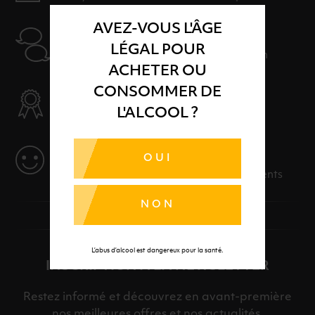
AVEZ-VOUS L'ÂGE
AIDE
LÉGAL POUR
Nos conseillers sont à votre disposition
ACHETER OU
CONSOMMER DE
SÉLECTION & QUALITÉ
L'ALCOOL ?
Des produits sélectionnés avec soins
SERVICE
OUI
Des solutions adaptées à vos événements
NON
L’abus d’alcool est dangereux pour la santé.
INSCRIPTION À LA NEWSLETTER
Restez informé et découvrez en avant-première
nos meilleures offres et nos actualités.