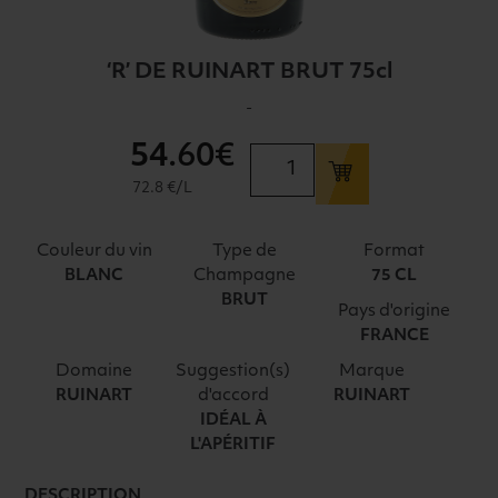
‘R’ DE RUINART BRUT 75cl
-
54
.60€
quantité
de
72.8 €/L
'R'
DE
Couleur du vin
Type de
Format
RUINART
Champagne
BLANC
75 CL
BRUT
BRUT
Pays d'origine
75cl
FRANCE
Domaine
Suggestion(s)
Marque
d'accord
RUINART
RUINART
IDÉAL À
L'APÉRITIF
DESCRIPTION