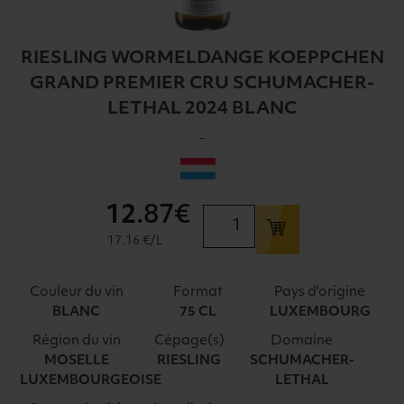
RIESLING WORMELDANGE KOEPPCHEN
GRAND PREMIER CRU SCHUMACHER-
LETHAL 2024 BLANC
-
12
.87€
quantité
de
17.16 €/L
RIESLING
WORMELDANGE
Couleur du vin
Format
Pays d'origine
KOEPPCHEN
BLANC
75 CL
LUXEMBOURG
GRAND
Région du vin
Cépage(s)
Domaine
PREMIER
MOSELLE
RIESLING
SCHUMACHER-
CRU
LUXEMBOURGEOISE
LETHAL
SCHUMACHER-