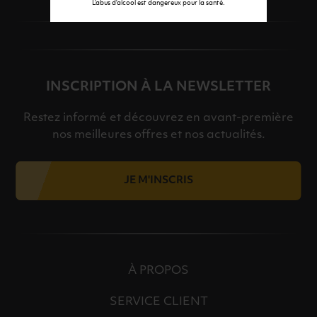
L’abus d’alcool est dangereux pour la santé.
INSCRIPTION À LA NEWSLETTER
Restez informé et découvrez en avant-première
nos meilleures offres et nos actualités.
JE M'INSCRIS
À PROPOS
SERVICE CLIENT