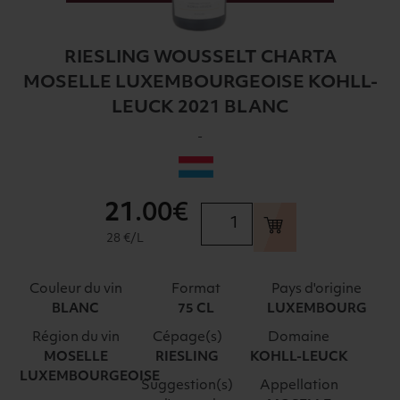
RIESLING WOUSSELT CHARTA
MOSELLE LUXEMBOURGEOISE KOHLL-
LEUCK 2021 BLANC
-
21
.00€
quantité
de
28 €/L
RIESLING
WOUSSELT
Couleur du vin
Format
Pays d'origine
CHARTA
BLANC
75 CL
LUXEMBOURG
MOSELLE
Région du vin
Cépage(s)
Domaine
LUXEMBOURGEOISE
MOSELLE
RIESLING
KOHLL-LEUCK
KOHLL-
LUXEMBOURGEOISE
LEUCK
Suggestion(s)
Appellation