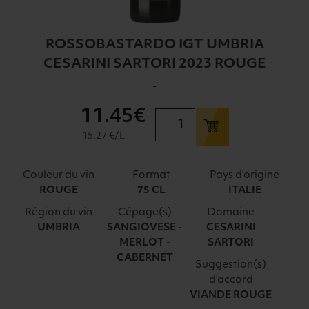
ROSSOBASTARDO IGT UMBRIA
CESARINI SARTORI 2023 ROUGE
-
11
.45€
quantité
de
15.27 €/L
ROSSOBASTARDO
IGT
Couleur du vin
Format
Pays d'origine
UMBRIA
ROUGE
75 CL
ITALIE
CESARINI
Région du vin
Cépage(s)
Domaine
SARTORI
UMBRIA
SANGIOVESE -
CESARINI
2023
MERLOT -
SARTORI
ROUGE
CABERNET
Suggestion(s)
d'accord
VIANDE ROUGE