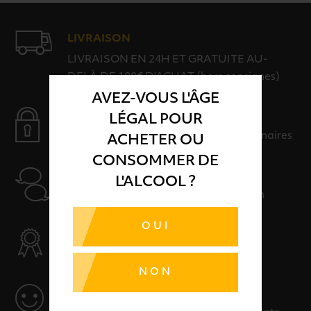
LIVRAISON
LIVRAISON EN 24H ET GRATUITE AU-
DELÀ DE 100€ D'ACHAT (hors consignes)
AVEZ-VOUS L'ÂGE
PAIEMENT SÉCURISÉ
LÉGAL POUR
Payer en toute sérénité avec nos partenaires
ACHETER OU
CONSOMMER DE
AIDE
L'ALCOOL ?
Nos conseillers sont à votre disposition
OUI
SÉLECTION & QUALITÉ
Des produits sélectionnés avec soins
NON
SERVICE