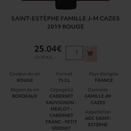
SAINT-ESTÈPHE FAMILLE J-M CAZES
2019 ROUGE
-
25
.04€
quantité
de
33.39 €/L
SAINT-
ESTÈPHE
Couleur du vin
Format
Pays d'origine
FAMILLE
ROUGE
75 CL
FRANCE
J-
Région du vin
Cépage(s)
Domaine
M
BORDEAUX
CABERNET
FAMILLE JM
CAZES
SAUVIGNON -
CAZES
2019
MERLOT -
ROUGE
Appellation
CABERNET
AOC SAINT-
FRANC - PETIT
ESTÈPHE
VERDOT