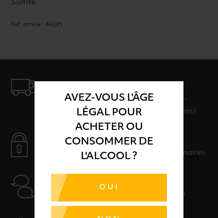
Sulfite
Ref. article : 44245
LIVRAISON
AVEZ-VOUS L'ÂGE
LIVRAISON EN 24H ET GRATUITE AU-
LÉGAL POUR
DELÀ DE 100€ D'ACHAT (hors consignes)
ACHETER OU
PAIEMENT SÉCURISÉ
CONSOMMER DE
Payer en toute sérénité avec nos partenaires
L'ALCOOL ?
AIDE
OUI
Nos conseillers sont à votre disposition