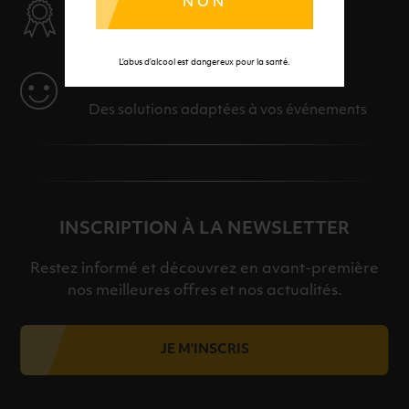
NON
SÉLECTION & QUALITÉ
Des produits sélectionnés avec soins
L’abus d’alcool est dangereux pour la santé.
SERVICE
Des solutions adaptées à vos événements
INSCRIPTION À LA NEWSLETTER
Restez informé et découvrez en avant-première
nos meilleures offres et nos actualités.
JE M'INSCRIS