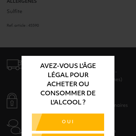
ALLERGÈNES
Sulfite
Ref. article : 45590
LIVRAISON
AVEZ-VOUS L'ÂGE
LIVRAISON EN 24H ET GRATUITE AU-
LÉGAL POUR
DELÀ DE 100€ D'ACHAT (hors consignes)
ACHETER OU
CONSOMMER DE
PAIEMENT SÉCURISÉ
L'ALCOOL ?
Payer en toute sérénité avec nos partenaires
OUI
AIDE
Nos conseillers sont à votre disposition