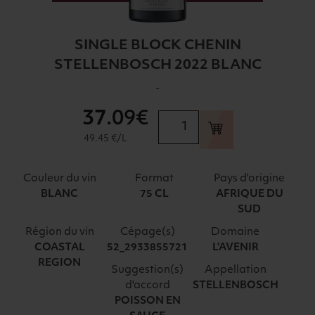
SINGLE BLOCK CHENIN
STELLENBOSCH 2022 BLANC
-
37
.09€
quantité
de
49.45 €/L
SINGLE
BLOCK
Couleur du vin
Format
Pays d'origine
CHENIN
BLANC
75 CL
AFRIQUE DU
STELLENBOSCH
SUD
2022
Région du vin
Cépage(s)
Domaine
BLANC
COASTAL
52_2933855721
L'AVENIR
REGION
Suggestion(s)
Appellation
d'accord
STELLENBOSCH
POISSON EN