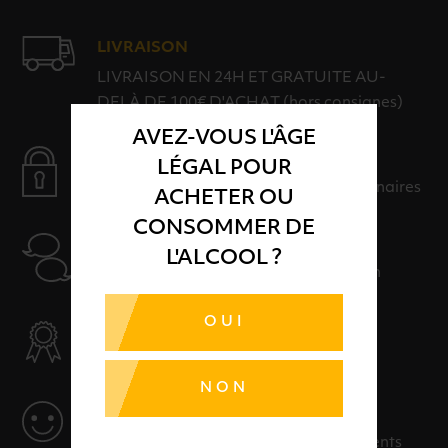
LIVRAISON
LIVRAISON EN 24H ET GRATUITE AU-
DELÀ DE 100€ D'ACHAT (hors consignes)
AVEZ-VOUS L'ÂGE
PAIEMENT SÉCURISÉ
LÉGAL POUR
Payer en toute sérénité avec nos partenaires
ACHETER OU
CONSOMMER DE
AIDE
L'ALCOOL ?
Nos conseillers sont à votre disposition
OUI
SÉLECTION & QUALITÉ
Des produits sélectionnés avec soins
NON
SERVICE
Des solutions adaptées à vos événements