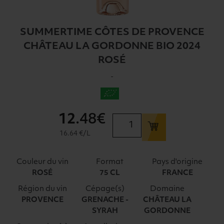
SUMMERTIME CÔTES DE PROVENCE
CHÂTEAU LA GORDONNE BIO 2024
ROSÉ
-
12
.48€
quantité
de
16.64 €/L
SUMMERTIME
CÔTES
Couleur du vin
Format
Pays d'origine
DE
ROSÉ
75 CL
FRANCE
PROVENCE
Région du vin
Cépage(s)
Domaine
CHÂTEAU
PROVENCE
GRENACHE -
CHÂTEAU LA
LA
SYRAH
GORDONNE
GORDONNE