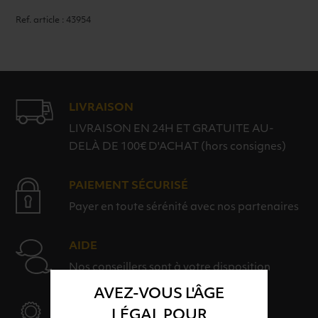
Ref. article : 43954
LIVRAISON
LIVRAISON EN 24H ET GRATUITE AU-
DELÀ DE 100€ D'ACHAT (hors consignes)
PAIEMENT SÉCURISÉ
Payer en toute sérénité avec nos partenaires
AIDE
Nos conseillers sont à votre disposition
AVEZ-VOUS L'ÂGE
SÉLECTION & QUALITÉ
LÉGAL POUR