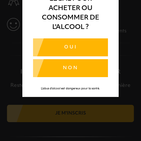
Des produits sélectionnés avec soins
ACHETER OU
CONSOMMER DE
SERVICE
L'ALCOOL ?
Des solutions adaptées à vos événements
OUI
NON
INSCRIPTION À LA NEWSLETTER
Restez informé et découvrez en avant-première
L’abus d’alcool est dangereux pour la santé.
nos meilleures offres et nos actualités.
JE M'INSCRIS