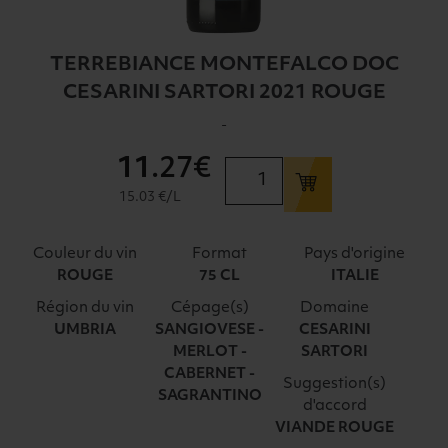
TERREBIANCE MONTEFALCO DOC
CESARINI SARTORI 2021 ROUGE
-
11
.27€
quantité
de
15.03 €/L
TERREBIANCE
MONTEFALCO
Couleur du vin
Format
Pays d'origine
DOC
ROUGE
75 CL
ITALIE
CESARINI
Région du vin
Cépage(s)
Domaine
SARTORI
UMBRIA
SANGIOVESE -
CESARINI
2021
MERLOT -
SARTORI
ROUGE
CABERNET -
Suggestion(s)
SAGRANTINO
d'accord
VIANDE ROUGE