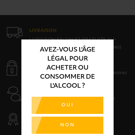
LIVRAISON
LIVRAISON EN 24H ET GRATUITE AU-
DELÀ DE 100€ D'ACHAT (hors consignes)
AVEZ-VOUS L'ÂGE
LÉGAL POUR
PAIEMENT SÉCURISÉ
ACHETER OU
Payer en toute sérénité avec nos partenaires
CONSOMMER DE
L'ALCOOL ?
AIDE
Nos conseillers sont à votre disposition
OUI
SÉLECTION & QUALITÉ
Des produits sélectionnés avec soins
NON