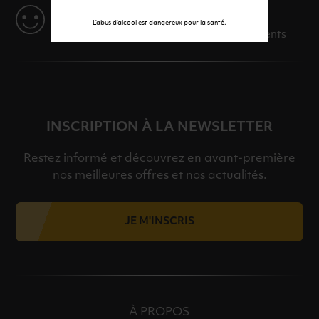
SERVICE
L’abus d’alcool est dangereux pour la santé.
Des solutions adaptées à vos événements
INSCRIPTION À LA NEWSLETTER
Restez informé et découvrez en avant-première
nos meilleures offres et nos actualités.
JE M'INSCRIS
À PROPOS