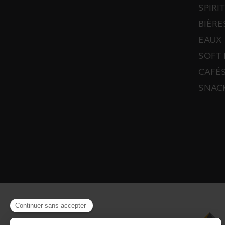
SPIRI
BIÈRE
EAUX
SOFT 
CAFÉS
SNAC