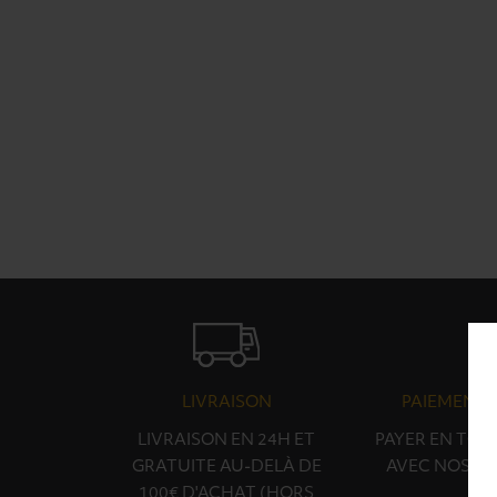
LIVRAISON
PAIEMENT 
LIVRAISON EN 24H ET
PAYER EN TOU
GRATUITE AU-DELÀ DE
AVEC NOS PA
100€ D'ACHAT (HORS