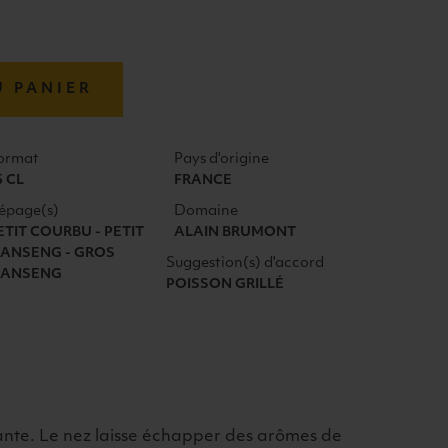
U PANIER
ormat
Pays d'origine
5 CL
FRANCE
épage(s)
Domaine
ETIT COURBU - PETIT
ALAIN BRUMONT
ANSENG - GROS
Suggestion(s) d'accord
ANSENG
POISSON GRILLÉ
lante. Le nez laisse échapper des arômes de