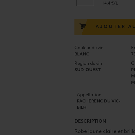
de
14.4 €/L
TORUS
SEC
PACHERENC
AJOUTER A
DU
VIC
BIHL
Couleur du vin
F
ALAIN
BLANC
7
BRUMONT
Région du vin
C
2023
SUD-OUEST
P
BLANC
M
M
Appellation
PACHERENC DU VIC-
BILH
DESCRIPTION
Robe jaune claire et bril