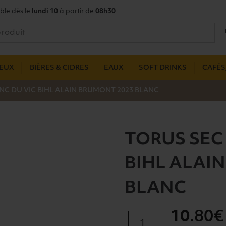
ble dès le
lundi 10
à partir de
08h30
UEUX
BIÈRES & CIDRES
EAUX
SOFT DRINKS
CAFÉS,
C DU VIC BIHL ALAIN BRUMONT 2023 BLANC
TORUS SEC
BIHL ALAI
BLANC
10
.80€
quantité