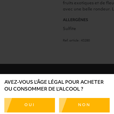
fruits exotiques et de fle
avec une belle rondeur. L
ALLERGÈNES
Sulfite
Ref. article : 43280
AVEZ-VOUS L'ÂGE LÉGAL POUR ACHETER
OU CONSOMMER DE L'ALCOOL ?
SÉCURISÉ
AIDE
SÉLECTIO
TE SÉRÉNITÉ
NOS CONSEILLERS SONT À
DES 
OUI
NON
RTENAIRES
VOTRE DISPOSITION
SÉLECTI
S