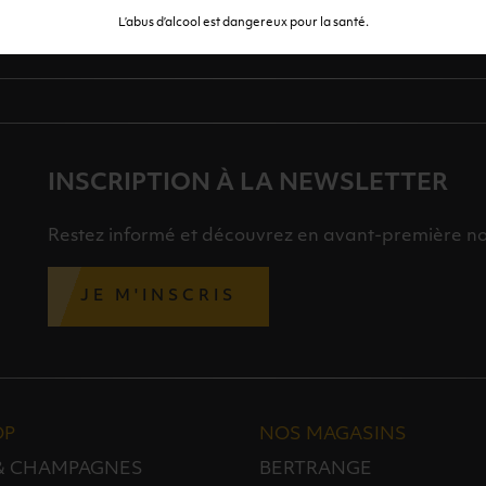
L’abus d’alcool est dangereux pour la santé.
INSCRIPTION À LA NEWSLETTER
Restez informé et découvrez en avant-première nos 
JE M'INSCRIS
OP
NOS MAGASINS
 & CHAMPAGNES
BERTRANGE