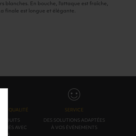
urs blanches. En bouche, l'attaque est fraîche,
a finale est longue et élégante.
N & QUALITÉ
SERVICE
PRODUITS
DES SOLUTIONS ADAPTÉES
ONNÉS AVEC
À VOS ÉVÉNEMENTS
OINS