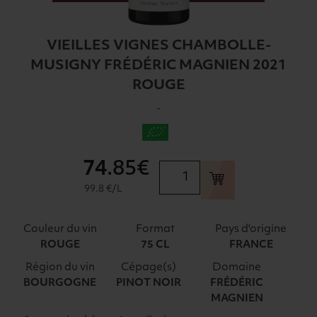
VIEILLES VIGNES CHAMBOLLE-
MUSIGNY FRÉDÉRIC MAGNIEN 2021
ROUGE
-
74
.85€
quantité
de
99.8 €/L
VIEILLES
VIGNES
Couleur du vin
Format
Pays d'origine
CHAMBOLLE-
ROUGE
75 CL
FRANCE
MUSIGNY
Région du vin
Cépage(s)
Domaine
FRÉDÉRIC
BOURGOGNE
PINOT NOIR
FRÉDÉRIC
MAGNIEN
MAGNIEN
2021