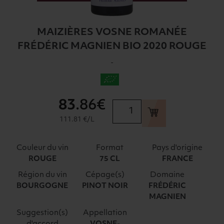
MAIZIÈRES VOSNE ROMANÉE
FRÉDÉRIC MAGNIEN BIO 2020 ROUGE
-
83
.86€
quantité
de
111.81 €/L
MAIZIÈRES
VOSNE
Couleur du vin
Format
Pays d'origine
ROMANÉE
ROUGE
75 CL
FRANCE
FRÉDÉRIC
Région du vin
Cépage(s)
Domaine
MAGNIEN
BOURGOGNE
PINOT NOIR
FRÉDÉRIC
BIO
MAGNIEN
2020
ROUGE
Suggestion(s)
Appellation