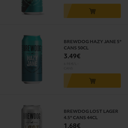
BREWDOG HAZY JANE 5°
CANS 50CL
3
.49€
6.98 €/L
-
CANS
BREWDOG LOST LAGER
4.5° CANS 44CL
1
.68€