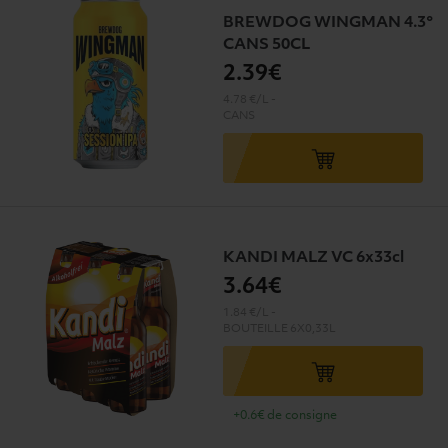
BREWDOG WINGMAN 4.3°
CANS 50CL
2
.39€
4.78 €/L
-
CANS
KANDI MALZ VC 6x33cl
3
.64€
1.84 €/L
-
BOUTEILLE
6X0,33L
+0.6€ de consigne