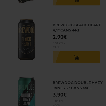
BREWDOG BLACK HEART
4,1° CANS 44cl
2
.90€
6.59 €/L
-
CANS
BREWDOG DOUBLE HAZY
JANE 7.2° CANS 44CL
3
.90€
8.86 €/L
-
CANS