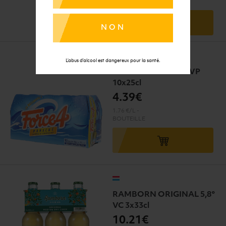
CANS
NON
L’abus d’alcool est dangereux pour la santé.
FORCE 4 PANACHÉ VP
10x25cl
4
.39€
1.76 €/L
-
BOUTEILLE
RAMBORN ORIGINAL 5,8°
VC 3x33cl
10
.21€