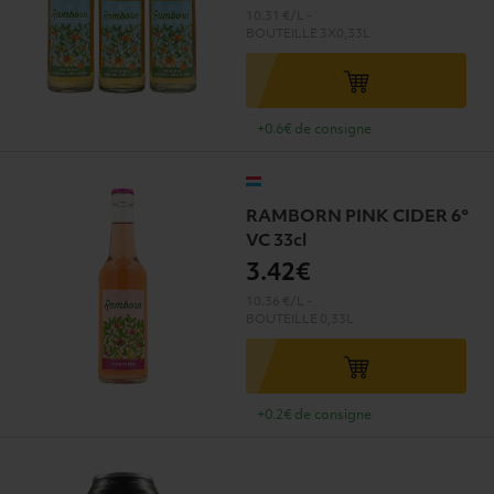
10.31 €/L
-
BOUTEILLE
3X0,33L
+0.6€ de consigne
RAMBORN PINK CIDER 6°
VC 33cl
3
.42€
10.36 €/L
-
BOUTEILLE
0,33L
+0.2€ de consigne