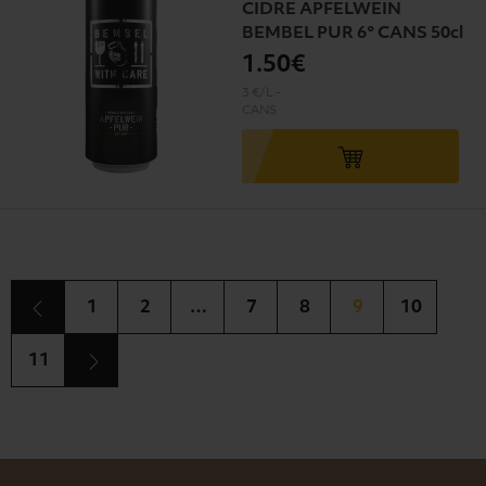
CIDRE APFELWEIN
BEMBEL PUR 6° CANS 50cl
1
.50€
3 €/L
-
CANS
1
2
…
7
8
9
10
11