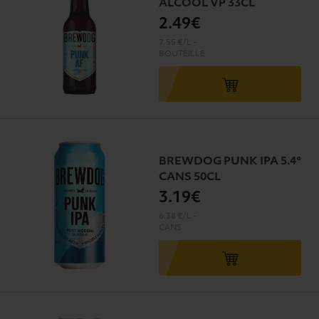
ALCOOL VP 33CL
2
.49€
7.55 €/L
-
BOUTEILLE
BREWDOG PUNK IPA 5.4°
CANS 50CL
3
.19€
6.38 €/L
-
CANS