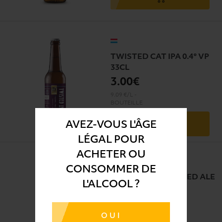
TWISTED CAT IPA 0.4° VP
33CL
3
.00€
9.09 €/L
-
BOUTEILLE
AVEZ-VOUS L'ÂGE
LÉGAL POUR
ACHETER OU
WICKLOW WOLF
CONSOMMER DE
WILDFIRE HOPPY RED ALE
L'ALCOOL ?
4,6° CANS 33CL
2
.89€
OUI
8.76 €/L
-