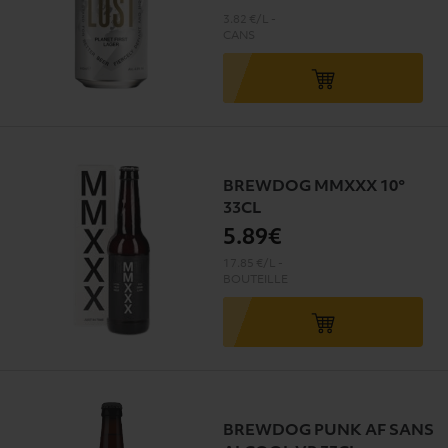
3.82 €/L
-
CANS
BREWDOG MMXXX 10°
33CL
5
.89€
17.85 €/L
-
BOUTEILLE
BREWDOG PUNK AF SANS