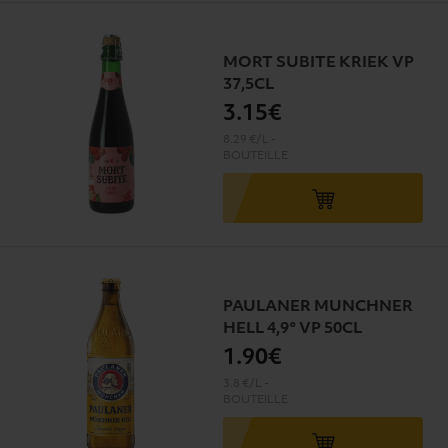
MORT SUBITE KRIEK VP
37,5CL
3
.15€
8.29 €/L
-
BOUTEILLE
PAULANER MUNCHNER
HELL 4,9° VP 50CL
1
.90€
3.8 €/L
-
BOUTEILLE