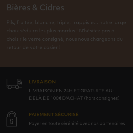
Bières & Cidres
Pils, fruitée, blanche, triple, trappiste... notre large
choix séduira les plus mordus ! N'hésitez pas à
choisir le verre consigné, nous nous chargeons du
retour de votre casier !
LIVRAISON
LIVRAISON EN 24H ET GRATUITE AU-
DELÀ DE 100€ D'ACHAT (hors consignes)
PAIEMENT SÉCURISÉ
Payer en toute sérénité avec nos partenaires