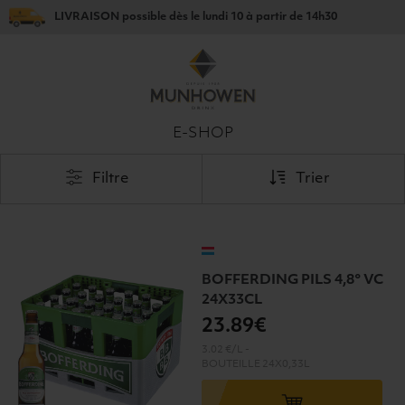
LIVRAISON
possible dès le
lundi 10
à partir de
14h30
E-SHOP
Filtre
Trier
BOFFERDING PILS 4,8° VC
24X33CL
23
.89€
3.02 €/L
-
BOUTEILLE
24X0,33L