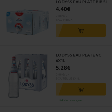
LODYSS EAU PLATE BIB 5L
4
.40€
0.88 €/L
-
BAG IN BOX
LODYSS EAU PLATE VC
6X1L
5
.28€
0.88 €/L
-
BOUTEILLE
6X1L
+6€ de consigne