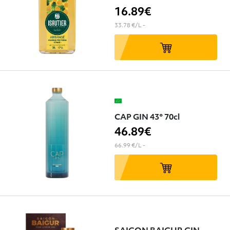
16
.89€
33.78 €/L
-
CAP GIN 43° 70cl
46
.89€
66.99 €/L
-