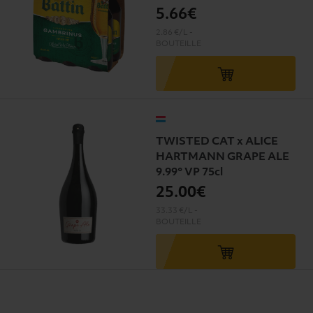
5
.66€
2.86 €/L
-
BOUTEILLE
TWISTED CAT x ALICE
HARTMANN GRAPE ALE
9.99° VP 75cl
25
.00€
33.33 €/L
-
BOUTEILLE