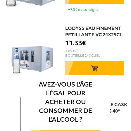
+7.5€ de consigne
LODYSS EAU FINEMENT
PETILLANTE VC 24X25CL
11
.33€
1.89 €/L
-
BOUTEILLE
24X0,25L
+7€ de consigne
AVEZ-VOUS L'ÂGE
LÉGAL POUR
ACHETER OU
MACALLAN DOUBLE CASK
CONSOMMER DE
12 ANS HIGHLANDS 40°
70CL
L'ALCOOL ?
86
.91€