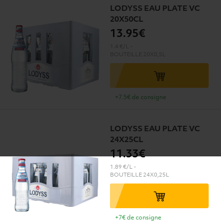
LODYSS EAU PLATE VC
20X50CL
13
.95€
1.4 €/L
-
BOUTEILLE
20X0,5L
+7.5€ de consigne
LODYSS EAU PLATE VC
24X25CL
11
.33€
1.89 €/L
-
BOUTEILLE
24X0,25L
+7€ de consigne