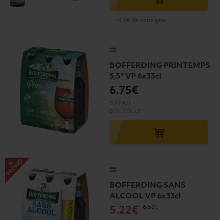
+4.5€ de consigne
BOFFERDING PRINTEMPS
5,5° VP 6x33cl
6
.75€
3.41 €/L
-
BOUTEILLE
BOFFERDING SANS
ALCOOL VP 6x33cl
6
.52€
5
.22€