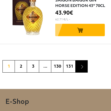
SAIGON BAIGUR GIN
HORSE EDITION 43° 70CL
43
.90€
62.71 €/L
-
1
2
3
…
130
131
E-Shop