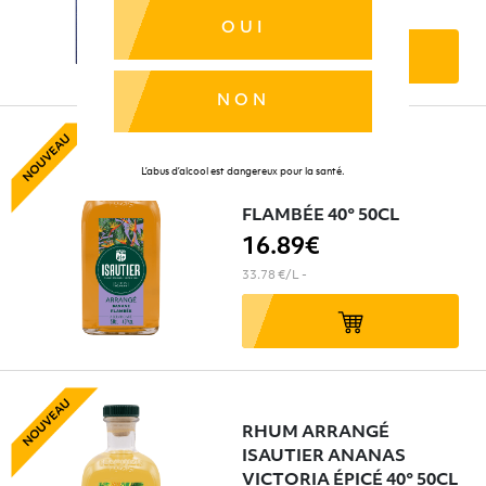
124.16 €/L
-
OUI
NON
RHUM ARRANGÉ
L’abus d’alcool est dangereux pour la santé.
ISAUTIER BANANE
FLAMBÉE 40° 50CL
16
.89€
33.78 €/L
-
RHUM ARRANGÉ
ISAUTIER ANANAS
VICTORIA ÉPICÉ 40° 50CL