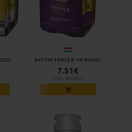
X33CL
BATTIN TRIPLE 8° VP 4X33CL
7
.51€
5.69 €/L
-
BOUTEILLE
Ajouter au panier