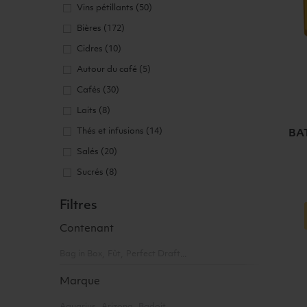
Vins pétillants
(50)
Bières
(172)
Cidres
(10)
Autour du café
(5)
Cafés
(30)
Laits
(8)
Thés et infusions
(14)
BA
Salés
(20)
Sucrés
(8)
Filtres
Ajouter a
Contenant
Bag in Box
Fût
Perfect Draft
Marque