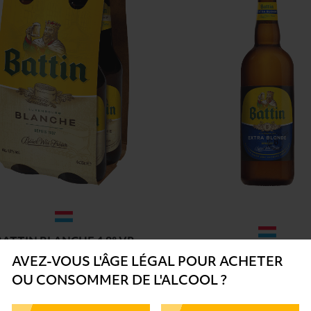
BATTIN BLANCHE 4,8° VP
4X33CL
BATTIN EXTRA 6,3° V
AVEZ-VOUS L'ÂGE LÉGAL POUR ACHETER
6
.42€
4
.53€
OU CONSOMMER DE L'ALCOOL ?
4.86 €/L
-
BOUTEILLE
6.04 €/L
-
BOUTEILLE