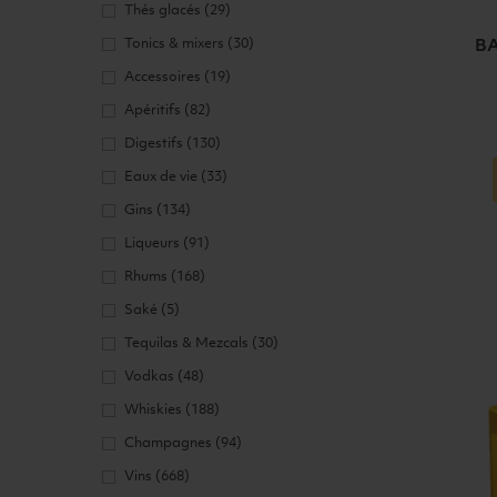
Thés glacés
(29)
Tonics & mixers
(30)
BA
Accessoires
(19)
Apéritifs
(82)
Digestifs
(130)
Ajouter a
Eaux de vie
(33)
Gins
(134)
Liqueurs
(91)
Rhums
(168)
Saké
(5)
Tequilas & Mezcals
(30)
Vodkas
(48)
Whiskies
(188)
Champagnes
(94)
Vins
(668)