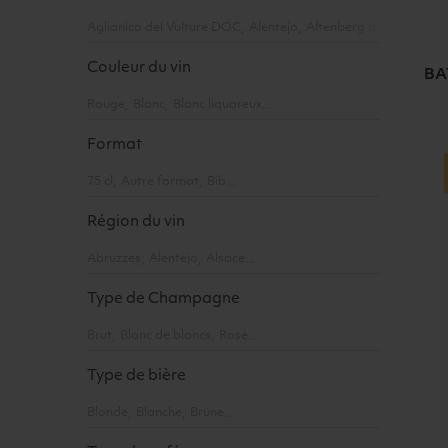
Aglianico del Vulture DOC
Alentejo
Altenberg de Bergheim
Couleur du vin
BA
Rouge
Blanc
Blanc liquoreux
Format
Ajouter a
75 cl
Autre format
Bib
Région du vin
Abruzzes
Alentejo
Alsace
Type de Champagne
Brut
Blanc de blancs
Rosé
Type de bière
Blonde
Blanche
Brune