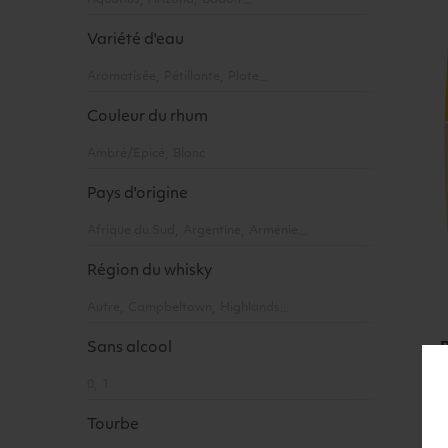
Aquarius
Arizona
Badoit
Variété d'eau
Aromatisée
Pétillante
Plate
Couleur du rhum
Ambré/Epicé
Blanc
Pays d'origine
Afrique du Sud
Argentine
Arménie
Région du whisky
Autre
Campbeltown
Highlands
Sans alcool
0
1
Tourbe