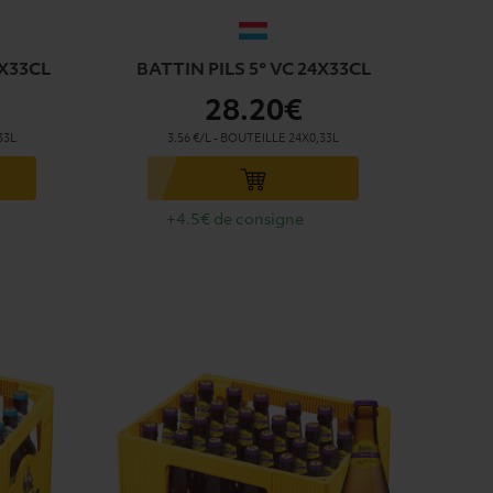
4X33CL
BATTIN PILS 5° VC 24X33CL
28
.20€
33L
3.56 €/L
-
BOUTEILLE
24X0,33L
Ajouter au panier
+4.5€ de consigne