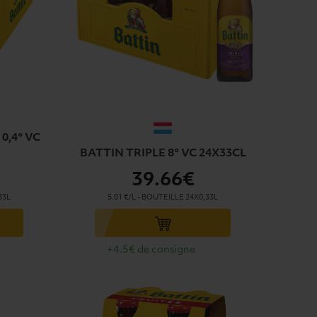
0,4° VC
BATTIN TRIPLE 8° VC 24X33CL
39
.66€
33L
5.01 €/L
-
BOUTEILLE
24X0,33L
Ajouter au panier
+4.5€ de consigne