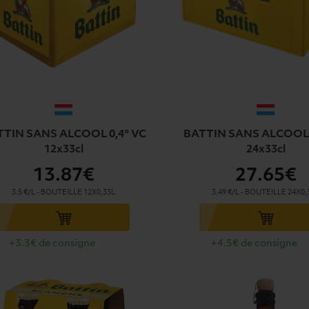
TTIN SANS ALCOOL 0,4° VC
BATTIN SANS ALCOOL 
12x33cl
24x33cl
13
.87€
27
.65€
3.5 €/L
-
BOUTEILLE
12X0,33L
3.49 €/L
-
BOUTEILLE
24X0,
u panier
Ajouter au panier
+3.3€ de consigne
+4.5€ de consigne