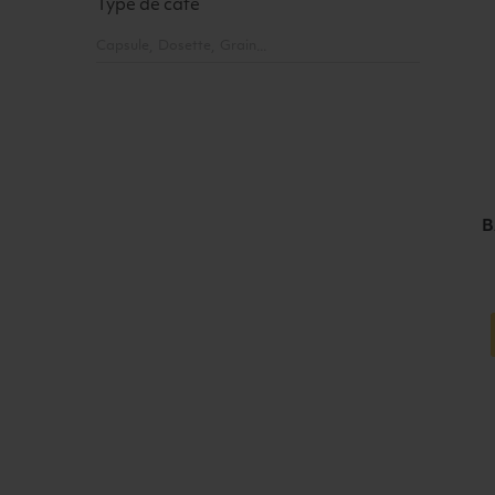
Type de café
Capsule
Dosette
Grain
B
Ajouter a