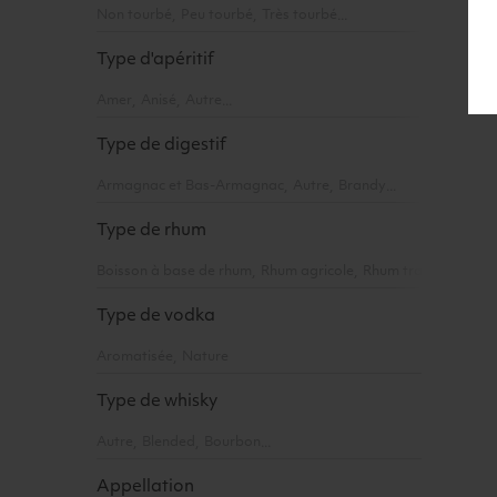
Ajouter a
Non tourbé
Peu tourbé
Très tourbé
Type d'apéritif
Amer
Anisé
Autre
Type de digestif
Armagnac et Bas-Armagnac
Autre
Brandy
Type de rhum
Boisson à base de rhum
Rhum agricole
Rhum traditionnel/m
Type de vodka
Aromatisée
Nature
Type de whisky
Autre
Blended
Bourbon
Appellation