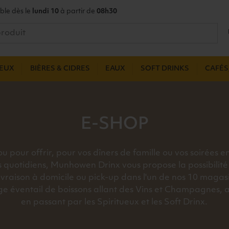
ble dès le
lundi 10
à partir de
08h30
UEUX
BIÈRES & CIDRES
EAUX
SOFT DRINKS
CAFÉS,
E-SHOP
u pour offrir, pour vos dîners de famille ou vos soirées e
s quotidiens, Munhowen Drinx vous propose la possibilité 
livraison à domicile ou pick-up dans l'un de nos 10 magas
ge éventail de boissons allant des Vins et Champagnes, a
en passant par les Spiritueux et les Soft Drinx.