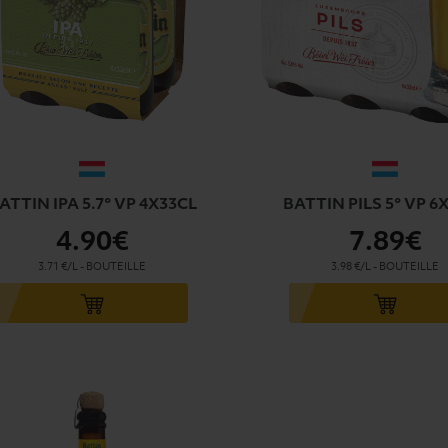
ATTIN IPA 5.7° VP 4X33CL
BATTIN PILS 5° VP 6
4
.90€
7
.89€
3.71 €/L
-
BOUTEILLE
3.98 €/L
-
BOUTEILLE
u panier
Ajouter au panier