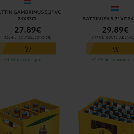
TTIN GAMBRINUS 5,2° VC
24X33CL
BATTIN IPA 5.7° VC 2
27
.89€
29
.89€
3.52 €/L
-
BOUTEILLE
24X0,33L
3.77 €/L
-
BOUTEILLE
24X0,
u panier
Ajouter au panier
+4.5€ de consigne
+4.5€ de consigne