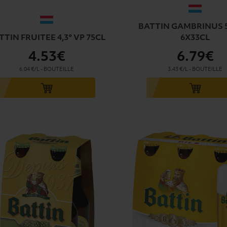
BATTIN GAMBRINUS 5
TTIN FRUITEE 4,3° VP 75CL
6X33CL
4
.53€
6
.79€
6.04 €/L
-
BOUTEILLE
3.43 €/L
-
BOUTEILLE
u panier
Ajouter au panier