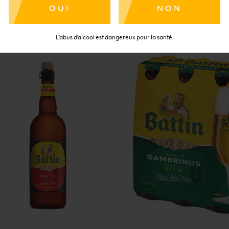
u panier
Ajouter au panier
OUI
NON
L’abus d’alcool est dangereux pour la santé.
élasse