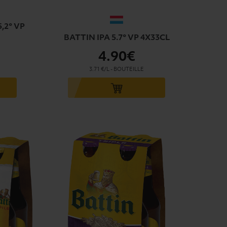
,2° VP
BATTIN IPA 5.7° VP 4X33CL
4
.90€
3.71 €/L
-
BOUTEILLE
Ajouter au panier