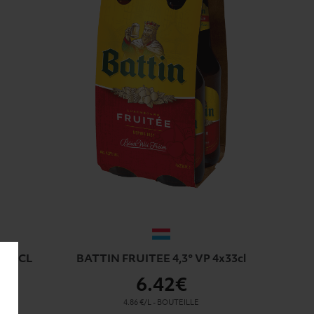
P 75CL
BATTIN FRUITEE 4,3° VP 4x33cl
6
.42€
4.86 €/L
-
BOUTEILLE